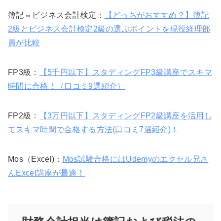
簿記⇔ビジネス会計検定：
【どっちがおすすめ？】簿記
2級とビジネス会計検定2級の選ぶポイントを現役経理部
員が比較
FP3級：
【5千円以下】スタディングFP3級講座でスキマ
時間に合格！（口コミ9選紹介）
FP2級：
【3万円以下】スタディングFP2級講座を活用し
てスキマ時間で合格する方法(口コミ7選紹介)！
Mos（Excel)：
Mos試験合格にはUdemyのエクセル兄さ
んExcel講座が最適！