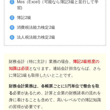
Mos（Excel)（可能なら簿記3級と並行して学
習)
簿記2級
消費税法能力検定2級
法人税法能力検定2級
財務会計（特に主計）業務の場合、
簿記2級程度の
知識は必須
となります。連結会計担当ならば、さら
に簿記1級も取得したいとことです。
財務会計業務は、各帳票ごとに1円単位で整合を取
る
必要があるため、計算と企業の財務諸表の流れを
身に着けることも含めて、高いレベルでの簿記知識
の習得が必要です。