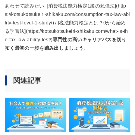
あわせて読みたい: [消費税法能力検定1級の勉強法](http
s://kotsukotsukeiri-shikaku.com/consumption-tax-law-abi
lity-test-level-1-study/) / [税法能力検定とは？0から始め
る学習法](https://kotsukotsukeiri-shikaku.com/what-is-th
e-tax-law-ability-test/)
専門性の高いキャリアパスを切り
拓く最初の一歩を踏み出しましょう。
関連記事