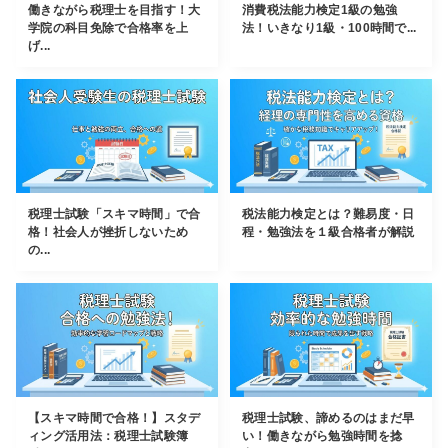
働きながら税理士を目指す！大
消費税法能力検定1級の勉強
学院の科目免除で合格率を上
法！いきなり1級・100時間で...
げ...
税理士試験「スキマ時間」で合
税法能力検定とは？難易度・日
格！社会人が挫折しないため
程・勉強法を１級合格者が解説
の...
【スキマ時間で合格！】スタデ
税理士試験、諦めるのはまだ早
ィング活用法：税理士試験簿
い！働きながら勉強時間を捻