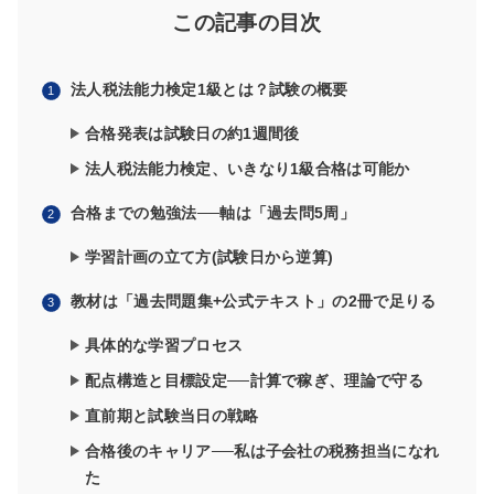
この記事の目次
法人税法能力検定1級とは？
試験の概要
合格発表は試験日の約1週間後
法人税法能力検定、いきなり1級合格は可能か
合格までの勉強法──軸は「過去問5周」
学習計画の立て方(試験日から逆算)
教材は「過去問題集+公式テキスト」の2冊で足りる
具体的な学習プロセス
配点構造と目標設定──計算で稼ぎ、理論で守る
直前期と試験当日の戦略
合格後のキャリア──私は子会社の税務担当になれ
た