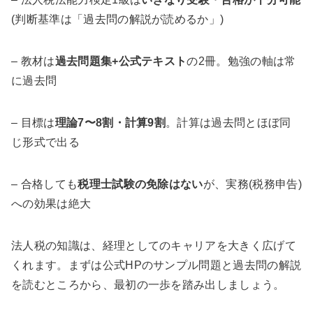
(判断基準は「過去問の解説が読めるか」)
– 教材は
過去問題集+公式テキスト
の2冊。勉強の軸は常
に過去問
– 目標は
理論7〜8割・計算9割
。計算は過去問とほぼ同
じ形式で出る
– 合格しても
税理士試験の免除はない
が、実務(税務申告)
への効果は絶大
法人税の知識は、経理としてのキャリアを大きく広げて
くれます。まずは公式HPのサンプル問題と過去問の解説
を読むところから、最初の一歩を踏み出しましょう。