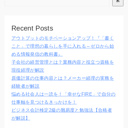
索
Recent Posts
アウトプットのモチベーションアップ！『「書く
こと」で理想の暮らしを手に入れる～ゼロから始
める情報発信の教科書』
子会社の経営管理とは？業務内容と役立つ資格を
現役経理が解説
原価計算の仕事内容とは？メーカー経理の実務を
経験者が解説
悩める社会人は一読を！「幸せなFIRE」で自分の
仕事軸を見つけるきっかけを！
ビジネス会計検定2級の難易度と勉強法【合格者
が解説】