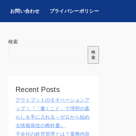
お問い合わせ
プライバシーポリシー
検索
検
索
Recent Posts
アウトプットのモチベーションア
ップ！『「書くこと」で理想の暮
らしを手に入れる～ゼロから始め
る情報発信の教科書』
子会社の経営管理とは？業務内容