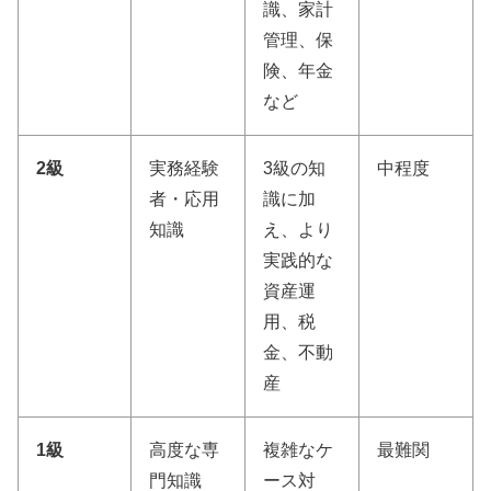
識、家計
管理、保
険、年金
など
2級
実務経験
3級の知
中程度
者・応用
識に加
知識
え、より
実践的な
資産運
用、税
金、不動
産
1級
高度な専
複雑なケ
最難関
門知識
ース対