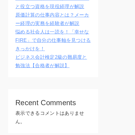
と役立つ資格を現役経理が解説
原価計算の仕事内容とは？メーカ
ー経理の実務を経験者が解説
悩める社会人は一読を！「幸せな
FIRE」で自分の仕事軸を見つける
きっかけを！
ビジネス会計検定2級の難易度と
勉強法【合格者が解説】
Recent Comments
表示できるコメントはありませ
ん。