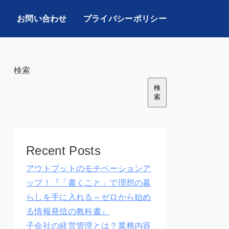
お問い合わせ
プライバシーポリシー
検索
検
索
Recent Posts
アウトプットのモチベーションア
ップ！『「書くこと」で理想の暮
らしを手に入れる～ゼロから始め
る情報発信の教科書』
子会社の経営管理とは？業務内容