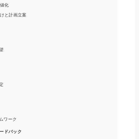
数値化
付けと計画立案
望
定
ムワーク
ードバック